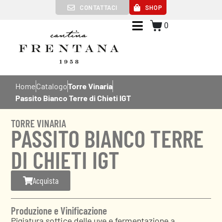
CONTATTACI
SHOP
0
Home
Catalogo
Torre Vinaria
Passito Bianco Terre di Chieti IGT
TORRE VINARIA
PASSITO BIANCO TERRE
DI CHIETI IGT
Acquista
Produzione e Vinificazione
Pigiatura soffice delle uve e fermentazione a